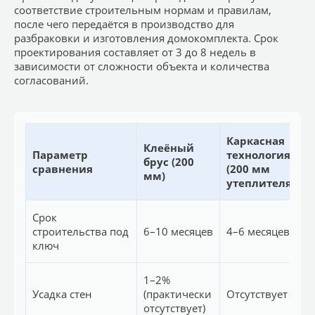
соответствие строительным нормам и правилам,
после чего передаётся в производство для
разбраковки и изготовления домокомплекта. Срок
проектирования составляет от 3 до 8 недель в
зависимости от сложности объекта и количества
согласований.
Каркасная
Клеёный
Г
Параметр
технология
брус (200
D
сравнения
(200 мм
мм)
утеплителя)
Срок
8
строительства под
6–10 месяцев
4–6 месяцев
м
ключ
1–2%
Д
Усадка стен
(практически
Отсутствует
п
отсутствует)