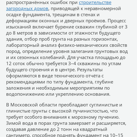
распространённых ошибок при
строительстве
загородных домов
, приводящей к неравномерной
осадке фундамента, трещинам в стенах и
деформациям оконных и дверных проёмов. Процесс
изысканий включает бурение скважин глубиной от 3
до 8 метров в зависимости от этажности будущего
здания, отбор проб грунта на разных горизонтах,
лабораторный анализ физико-механических свойств
пород, определение уровня залегания грунтовых вод
и их сезонных колебаний. Для участка площадью до
12 соток обычно требуется 3–4 скважины по углам
будущего строения и в центре. Результаты
оформляются в виде технического отчёта с
рекомендациями по типу фундамента, глубине
заложения и необходимым мероприятиям по
водопонижению или укреплению основания.
В Московской области преобладают суглинистые и
глинистые грунты с высокой пучинистостью, что
требует особого внимания к морозному пучению.
Зимой вода в порах грунта замерзает и расширяется,
создавая давление до 2 тонн на квадратный
сантиметр, способное поднять фундамент на 10–15