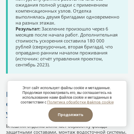
ожидания полной усадки с применением
компенсационных узлов. Отделка
выполнялась двумя бригадами одновременно
на разных этажах.
Результат:
Заселение произошло через 6
месяцев после начала работ. Дополнительная
стоимость ускорения составила 180 000
рублей (сверхурочные, вторая бригада), что
оправдано ранним началом проживания
(источник: отчёт управления проектом,
сентябрь 2023).
Этот сайт использует файлы cookie и метаданные.
Как происходит внешняя
Продолжая просматривать его, вы соглашаетесь на
использование нами файлов cookie и метаданных в
отделка и благоустройство
Политика обработки файлов cookie
соответствии с
участка?
Продолжить
Внешняя отделка включает обработку фасада
защитными составами, монтаж водосточной системы,