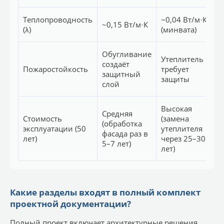
Теплопроводность
~0,04 Вт/м·К
~
~0,15 Вт/м·К
(λ)
(минвата)
В
Обугливание
Утеплитель
создаёт
Пожаростойкость
требует
защитный
м
защиты
слой
Высокая
Средняя
Стоимость
(замена
С
(обработка
эксплуатации (50
утеплителя
(
фасада раз в
лет)
через 25–30
ш
5–7 лет)
лет)
Какие разделы входят в полный комплект
проектной документации?
Полный проект включает архитектурные решения,